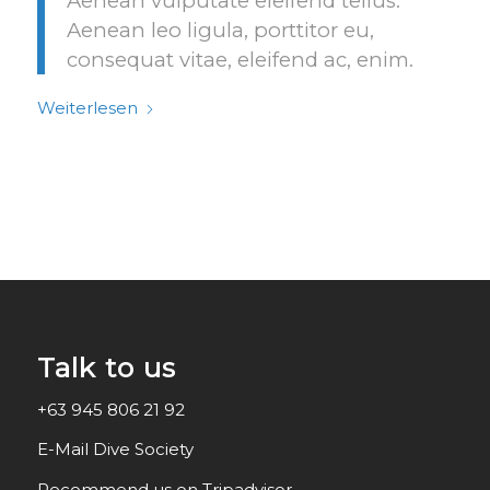
Aenean vulputate eleifend tellus.
Aenean leo ligula, porttitor eu,
consequat vitae, eleifend ac, enim.
Weiterlesen
Talk to us
+63 945 806 21 92
E-Mail Dive Society
Recommend us on Tripadvisor