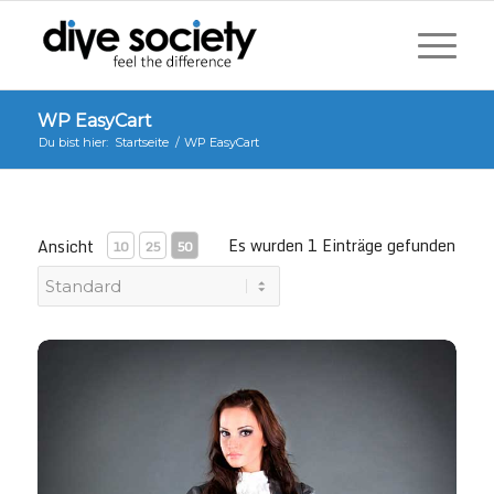
WP EasyCart
Du bist hier:
Startseite
/
WP EasyCart
Es wurden 1 Einträge gefunden
Ansicht
10
25
50
Taillierter Rock